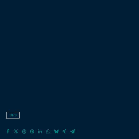
ein Mitglied fehlen, wäre das Gesamtergebnis nicht erreichbar.
Sehen wir die Rolle jedes Einzelnen als wichtigen Beitrag zum
Gesamterfolg unserer täglichen Aufgaben. Und richtig
spannend wird es, fehlenden Zahnräder zu identifizieren und
kompetent zu besetzen.
Gutes Gelingen!
Thomas Mund
TIPS