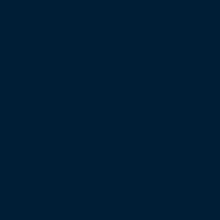
Können Sie sich noch an die Situation damals auf dem
Schulhof erinnern, als in der großen Pause die Fußballteams
zusammengestellt wurden? Die Stars, leidenschaftlichen
Kicker und Vereinsspieler waren immer zuerst ausgewählt.
Am Ende standen dann die eher weniger sportlichen
Kameraden, die dann meistens in’s Tor mussten.
Aber können Sie sich eine Mannschaft vorstellen, die nur aus
Superstars besteht? Und was ist eigentlich ein Superstar? Ist
es der Stürmer, der die Tore macht, oder der Verteidiger, der
das Tor verhindert? Wieviel Tore wird ein Stürmer ohne die
Flanke seines Rechtsaußen schießen?
Die Bremer Stadtmusikanten haben in dem bekannten
Märchen der Brüder Grimm eindrucksvoll gezeigt, wie
unterschiedlich ein schlagkräftiges Team aussehen kann.
Jede Disziplin leistet einen wichtigen Beitrag. Und würde nur